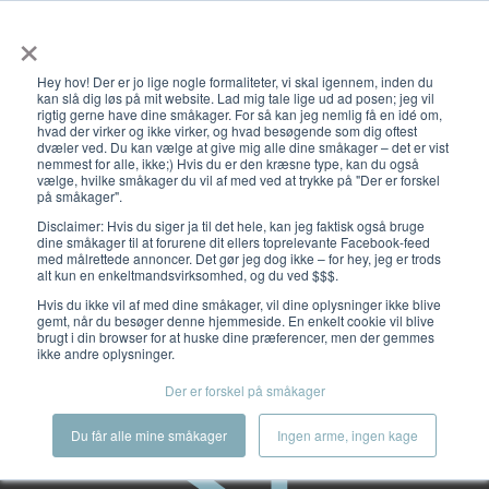
×
Åbn primæ
Hey hov! Der er jo lige nogle formaliteter, vi skal igennem, inden du
kan slå dig løs på mit website. Lad mig tale lige ud ad posen; jeg vil
rigtig gerne have dine småkager. For så kan jeg nemlig få en idé om,
hvad der virker og ikke virker, og hvad besøgende som dig oftest
dvæler ved. Du kan vælge at give mig alle dine småkager – det er vist
nemmest for alle, ikke;) Hvis du er den kræsne type, kan du også
vælge, hvilke småkager du vil af med ved at trykke på "Der er forskel
på småkager".
Disclaimer: Hvis du siger ja til det hele, kan jeg faktisk også bruge
HubSpot
dine småkager til at forurene dit ellers toprelevante Facebook-feed
med målrettede annoncer. Det gør jeg dog ikke – for hey, jeg er trods
alt kun en enkeltmandsvirksomhed, og du ved $$$.
Hvis du ikke vil af med dine småkager, vil dine oplysninger ikke blive
gemt, når du besøger denne hjemmeside. En enkelt cookie vil blive
brugt i din browser for at huske dine præferencer, men der gemmes
ikke andre oplysninger.
Der er forskel på småkager
Du får alle mine småkager
Ingen arme, ingen kage