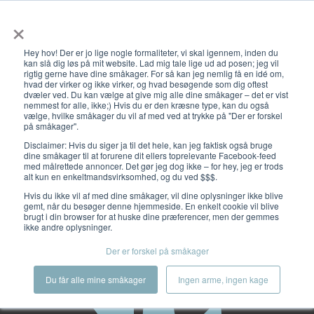
×
Åbn primæ
Hey hov! Der er jo lige nogle formaliteter, vi skal igennem, inden du
kan slå dig løs på mit website. Lad mig tale lige ud ad posen; jeg vil
rigtig gerne have dine småkager. For så kan jeg nemlig få en idé om,
hvad der virker og ikke virker, og hvad besøgende som dig oftest
dvæler ved. Du kan vælge at give mig alle dine småkager – det er vist
nemmest for alle, ikke;) Hvis du er den kræsne type, kan du også
vælge, hvilke småkager du vil af med ved at trykke på "Der er forskel
på småkager".
Disclaimer: Hvis du siger ja til det hele, kan jeg faktisk også bruge
Inbound-discipliner
dine småkager til at forurene dit ellers toprelevante Facebook-feed
med målrettede annoncer. Det gør jeg dog ikke – for hey, jeg er trods
alt kun en enkeltmandsvirksomhed, og du ved $$$.
Hvis du ikke vil af med dine småkager, vil dine oplysninger ikke blive
gemt, når du besøger denne hjemmeside. En enkelt cookie vil blive
brugt i din browser for at huske dine præferencer, men der gemmes
ikke andre oplysninger.
Der er forskel på småkager
Du får alle mine småkager
Ingen arme, ingen kage