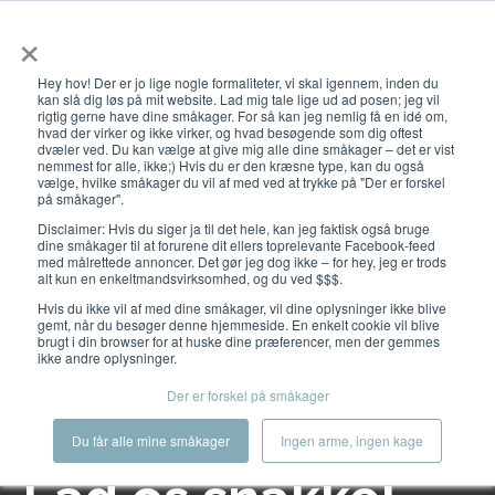
×
Åbn primæ
Hey hov! Der er jo lige nogle formaliteter, vi skal igennem, inden du
kan slå dig løs på mit website. Lad mig tale lige ud ad posen; jeg vil
rigtig gerne have dine småkager. For så kan jeg nemlig få en idé om,
hvad der virker og ikke virker, og hvad besøgende som dig oftest
dvæler ved. Du kan vælge at give mig alle dine småkager – det er vist
nemmest for alle, ikke;) Hvis du er den kræsne type, kan du også
vælge, hvilke småkager du vil af med ved at trykke på "Der er forskel
Kontakt mig
på småkager".
Disclaimer: Hvis du siger ja til det hele, kan jeg faktisk også bruge
dine småkager til at forurene dit ellers toprelevante Facebook-feed
med målrettede annoncer. Det gør jeg dog ikke – for hey, jeg er trods
alt kun en enkeltmandsvirksomhed, og du ved $$$.
Hvis du ikke vil af med dine småkager, vil dine oplysninger ikke blive
gemt, når du besøger denne hjemmeside. En enkelt cookie vil blive
brugt i din browser for at huske dine præferencer, men der gemmes
ikke andre oplysninger.
Der er forskel på småkager
Du får alle mine småkager
Ingen arme, ingen kage