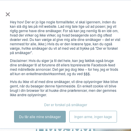
×
Åbn primæ
Hey hov! Der er jo lige nogle formaliteter, vi skal igennem, inden du
kan slå dig løs på mit website. Lad mig tale lige ud ad posen; jeg vil
rigtig gerne have dine småkager. For så kan jeg nemlig få en idé om,
hvad der virker og ikke virker, og hvad besøgende som dig oftest
dvæler ved. Du kan vælge at give mig alle dine småkager – det er vist
nemmest for alle, ikke;) Hvis du er den kræsne type, kan du også
vælge, hvilke småkager du vil af med ved at trykke på "Der er forskel
på småkager".
Disclaimer: Hvis du siger ja til det hele, kan jeg faktisk også bruge
dine småkager til at forurene dit ellers toprelevante Facebook-feed
med målrettede annoncer. Det gør jeg dog ikke – for hey, jeg er trods
alt kun en enkeltmandsvirksomhed, og du ved $$$.
Hvis du ikke vil af med dine småkager, vil dine oplysninger ikke blive
gemt, når du besøger denne hjemmeside. En enkelt cookie vil blive
brugt i din browser for at huske dine præferencer, men der gemmes
ikke andre oplysninger.
Rådgivning om
Der er forskel på småkager
Du får alle mine småkager
Ingen arme, ingen kage
HubSpot