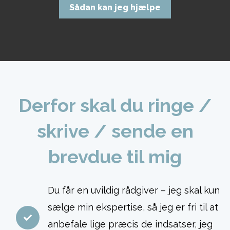
Sådan kan jeg hjælpe
Derfor skal du ringe /
skrive / sende en
brevdue til mig
Du får en uvildig rådgiver – jeg skal kun
sælge min ekspertise, så jeg er fri til at
anbefale lige præcis de indsatser, jeg