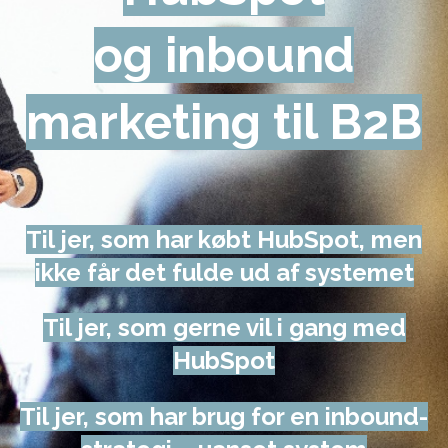
og inbound
marketing til B2B
Til jer, som har købt HubSpot, men
ikke får det fulde ud af systemet
Til jer, som gerne vil i gang med
HubSpot
Til jer, som har brug for en inbound-