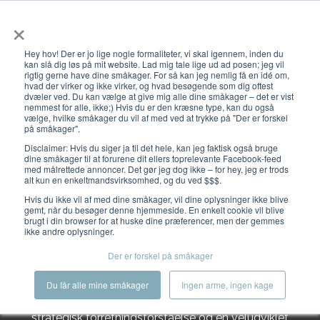
×
Åbn primæ
Hey hov! Der er jo lige nogle formaliteter, vi skal igennem, inden du
kan slå dig løs på mit website. Lad mig tale lige ud ad posen; jeg vil
rigtig gerne have dine småkager. For så kan jeg nemlig få en idé om,
hvad der virker og ikke virker, og hvad besøgende som dig oftest
dvæler ved. Du kan vælge at give mig alle dine småkager – det er vist
nemmest for alle, ikke;) Hvis du er den kræsne type, kan du også
vælge, hvilke småkager du vil af med ved at trykke på "Der er forskel
Om mig
på småkager".
Disclaimer: Hvis du siger ja til det hele, kan jeg faktisk også bruge
dine småkager til at forurene dit ellers toprelevante Facebook-feed
med målrettede annoncer. Det gør jeg dog ikke – for hey, jeg er trods
alt kun en enkeltmandsvirksomhed, og du ved $$$.
Hvis du ikke vil af med dine småkager, vil dine oplysninger ikke blive
gemt, når du besøger denne hjemmeside. En enkelt cookie vil blive
brugt i din browser for at huske dine præferencer, men der gemmes
Mit navn er Casper Svoldgaard, og jeg har i 14 år boltret
ikke andre oplysninger.
mig i bureauverdenen inden for
all things digital
. Som
digital seniorrådgiver i
Publico Kommunikation
har jeg
Der er forskel på småkager
rådgivet og eksekveret for utallige B2B-virksomheder,
Du får alle mine småkager
Ingen arme, ingen kage
og jeg har efterhånden opbygget en omfattende
digital værktøjskasse, som jeg kombinerer med
strategisk forretningsforståelse og en veludviklet