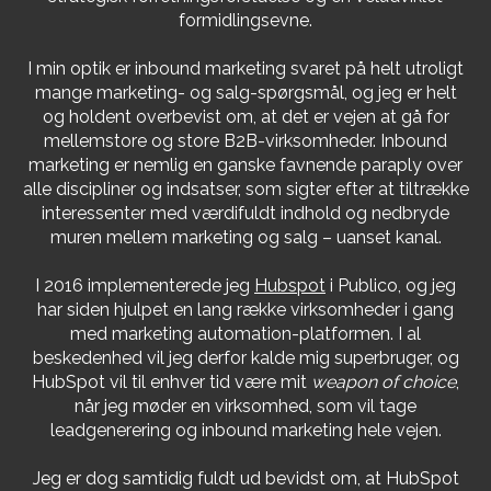
formidlingsevne.
I min optik er inbound marketing svaret på helt utroligt
mange marketing- og salg-spørgsmål, og jeg er helt
og holdent overbevist om, at det er vejen at gå for
mellemstore og store B2B-virksomheder. Inbound
marketing er nemlig en ganske favnende paraply over
alle discipliner og indsatser, som sigter efter at tiltrække
interessenter med værdifuldt indhold og nedbryde
muren mellem marketing og salg – uanset kanal.
I 2016 implementerede jeg
Hubspot
i Publico, og jeg
har siden hjulpet en lang række virksomheder i gang
med marketing automation-platformen. I al
beskedenhed vil jeg derfor kalde mig superbruger, og
HubSpot vil til enhver tid være mit
weapon of choice
,
når jeg møder en virksomhed, som vil tage
leadgenerering og inbound marketing hele vejen.
Jeg er dog samtidig fuldt ud bevidst om, at HubSpot