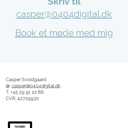
Skriv til
casper@0404digital.dk
Book et møde med mig
Casper Svoldgaard
@:
casper@0404digital.dk
T: +45 29 91 22 86
CVR: 42729930